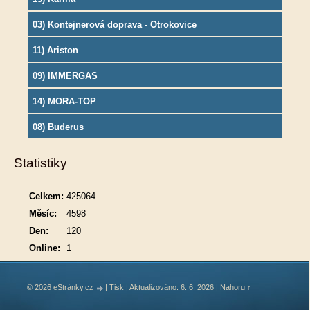
03) Kontejnerová doprava - Otrokovice
11) Ariston
09) IMMERGAS
14) MORA-TOP
08) Buderus
Statistiky
Celkem:
425064
Měsíc:
4598
Den:
120
Online:
1
© 2026 eStránky.cz
|
Tisk
|
Aktualizováno: 6. 6. 2026
|
Nahoru ↑