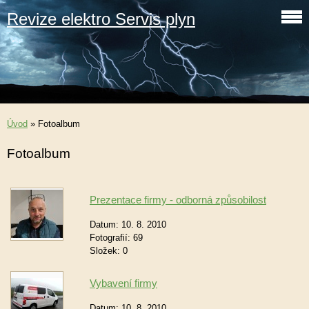
Revize elektro Servis plyn
Úvod
»
Fotoalbum
Fotoalbum
Prezentace firmy - odborná způsobilost
Datum:
10. 8. 2010
Fotografií:
69
Složek:
0
Vybavení firmy
Datum:
10. 8. 2010