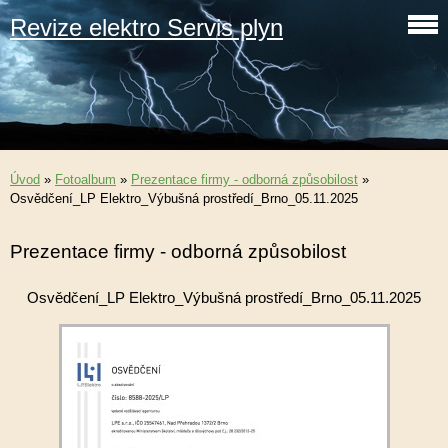
Revize elektro Servis plyn
Úvod
»
Fotoalbum
»
Prezentace firmy - odborná způsobilost
»
Osvědčení_LP Elektro_Výbušná prostředí_Brno_05.11.2025
Prezentace firmy - odborná způsobilost
Osvědčení_LP Elektro_Výbušná prostředí_Brno_05.11.2025