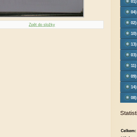
01)
04)
02)
Zpět do složky
10
13
03)
- O
11)
09
14
08
Statist
Celkem: