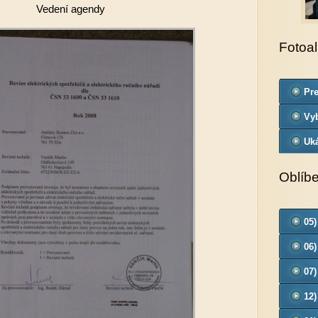
Vedení agendy
Fotoa
Pre
od
Vyb
Uk
Oblíb
05)
06)
07)
12)