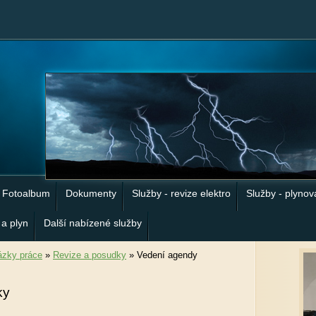
Fotoalbum
Dokumenty
Služby - revize elektro
Služby - plynov
 a plyn
Další nabízené služby
zky práce
»
Revize a posudky
»
Vedení agendy
ky