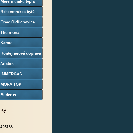
 Měření úniku tepla
 Rekonstrukce bytů
 Obec Oldřichovice
) Thermona
) Karma
 Kontejnerová doprava
trokovice
 Ariston
) IMMERGAS
) MORA-TOP
) Buderus
iky
425188