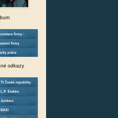
lbum
zentace firmy -
borná způsobilost
avení firmy
ázky práce
ené odkazy
 TI České republiky
 L.P. Elektro
 Junkers
 BAXI