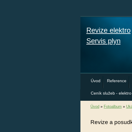
Revize elektro
Servis plyn
Úvod
Reference
Ceník služeb - elektro
Úvod
»
Fotoalbum
»
Uká
Revize a posud