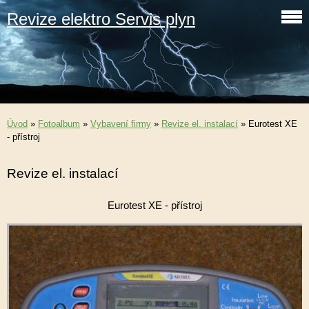
Revize elektro Servis plyn
Úvod
»
Fotoalbum
»
Vybavení firmy
»
Revize el. instalací
»
Eurotest XE
- přístroj
Revize el. instalací
Eurotest XE - přístroj