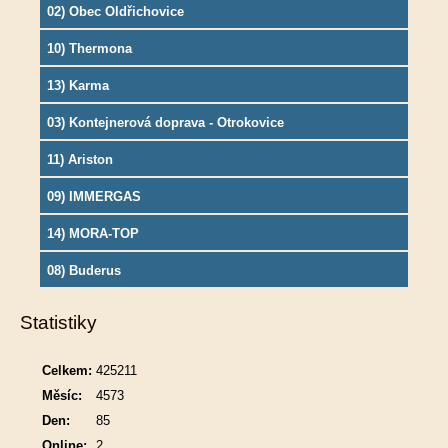
02) Obec Oldřichovice
10) Thermona
13) Karma
03) Kontejnerová doprava - Otrokovice
11) Ariston
09) IMMERGAS
14) MORA-TOP
08) Buderus
Statistiky
Celkem:
425211
Měsíc:
4573
Den:
85
Online:
2