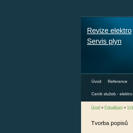
Revize elektro
Servis plyn
Úvod
Reference
Ceník služeb - elektro
Úvod
»
Fotoalbum
»
Vyb
Tvorba popisů