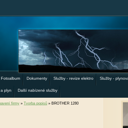
Fotoalbum
Dokumenty
Služby - revize elektro
Služby - plynov
 a plyn
Další nabízené služby
avení firmy
»
Tvorba popisů
»
BROTHER 1280