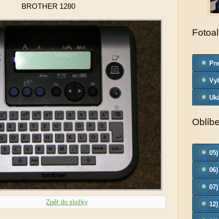
BROTHER 1280
Fotoa
Pre
od
Vyb
Uk
Oblíb
05)
06)
07)
Zpět do složky
12)