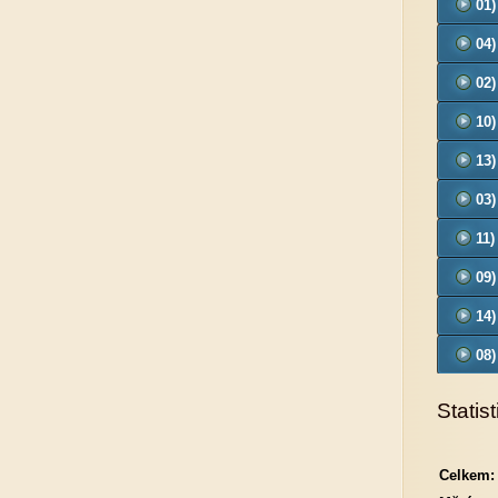
01)
04)
02)
10
13
03)
- O
11)
09
14
08
Statist
Celkem: