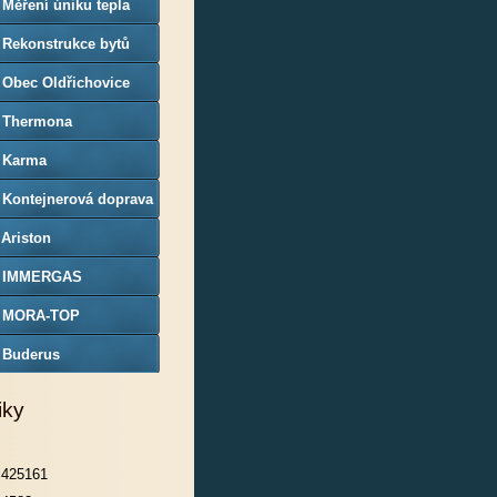
 Měření úniku tepla
 Rekonstrukce bytů
 Obec Oldřichovice
) Thermona
) Karma
 Kontejnerová doprava
trokovice
 Ariston
) IMMERGAS
) MORA-TOP
) Buderus
iky
425161