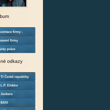
lbum
zentace firmy -
borná způsobilost
avení firmy
ázky práce
ené odkazy
 TI České republiky
 L.P. Elektro
 Junkers
 BAXI