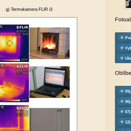
g) Termokamera FLIR i3
Fotoa
Pre
od
Vyb
Uk
Oblíb
05)
06)
07)
12)