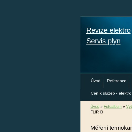
Revize elektro
Servis plyn
Úvod
Reference
Ceník služeb - elektro
Úvod
»
Fotoalbum
»
Vyb
FLIR i3
Měření termoka