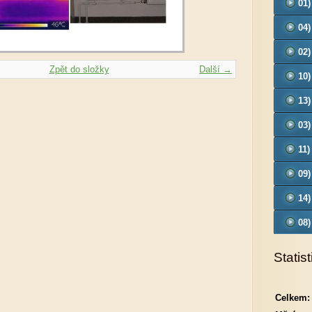
01)
04)
02)
Zpět do složky
Další →
10
13
03)
- O
11)
09
14
08
Statist
Celkem: