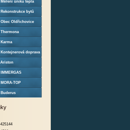
 Měření úniku tepla
 Rekonstrukce bytů
 Obec Oldřichovice
) Thermona
) Karma
 Kontejnerová doprava
trokovice
 Ariston
) IMMERGAS
) MORA-TOP
) Buderus
iky
425144