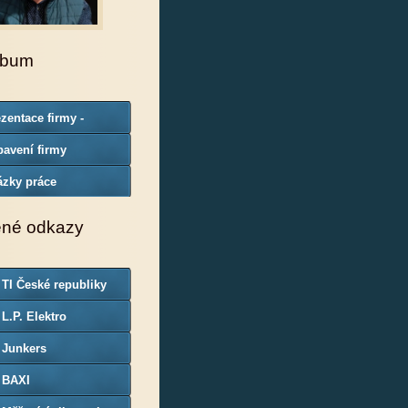
lbum
zentace firmy -
borná způsobilost
avení firmy
ázky práce
ené odkazy
 TI České republiky
 L.P. Elektro
 Junkers
 BAXI