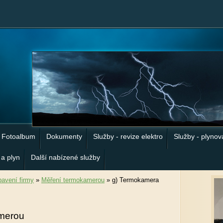
Fotoalbum
Dokumenty
Služby - revize elektro
Služby - plynov
 a plyn
Další nabízené služby
avení firmy
»
Měření termokamerou
»
g) Termokamera
merou