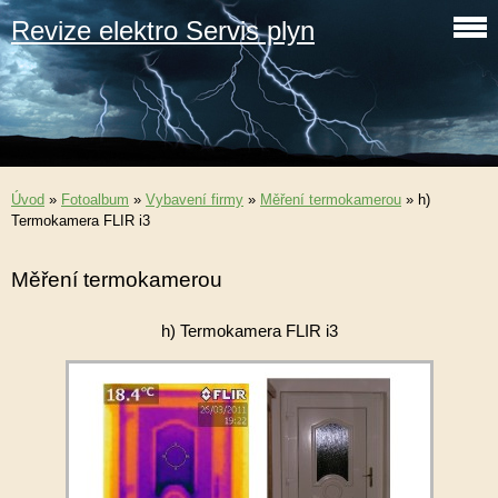
Revize elektro Servis plyn
Úvod
»
Fotoalbum
»
Vybavení firmy
»
Měření termokamerou
»
h)
Termokamera FLIR i3
Měření termokamerou
h) Termokamera FLIR i3