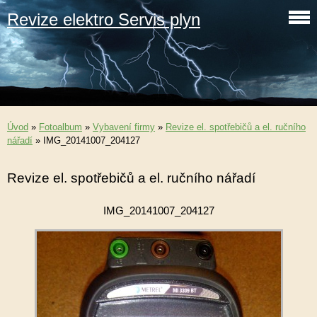
Revize elektro Servis plyn
Úvod
»
Fotoalbum
»
Vybavení firmy
»
Revize el. spotřebičů a el. ručního
nářadí
»
IMG_20141007_204127
Revize el. spotřebičů a el. ručního nářadí
IMG_20141007_204127